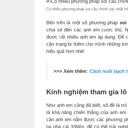
Có nhiều phương pháp soi cầu chính xác nhất h
Bên trên là một số phương pháp
soi
chia sẻ đến các anh em cược thủ. Ng
được rất nhiều anh em áp dụng. Để c
cần trang bị thêm cho mình những ki
hiệu quả hơn nhé!
>>> Xem thêm:
Cách nuôi bạch t
Kinh nghiệm tham gia lô 
Như anh em cũng đã biết, số đề là trò
là khả năng chiến thắng của anh em 
cần anh em nắm được các phương pháp
tại nhà cái 33Win, để có thể trải ng