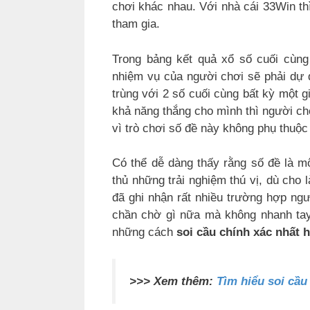
chơi khác nhau. Với nhà cái 33Win th
tham gia.
Trong bảng kết quả xổ số cuối cùng
nhiệm vụ của người chơi sẽ phải dự 
trùng với 2 số cuối cùng bất kỳ một g
khả năng thắng cho mình thì người c
vì trò chơi số đề này không phụ thuộ
Có thể dễ dàng thấy rằng số đề là
thủ những trải nghiệm thú vị, dù cho 
đã ghi nhận rất nhiều trường hợp ngư
chần chờ gì nữa mà không nhanh tay 
những cách
soi cầu chính xác nhất 
>>> Xem thêm:
Tìm hiểu soi cầ