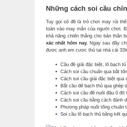
Những cách soi cầu chí
Tuy gọi số đề là trò chơi may rủi th
toàn vào may mắn của người chơi. B
khả năng chiến thắng cho bản thân
xác nhất hôm nay.
Ngay sau đây chú
được anh em cược thủ tại nhà cái 33
Cầu đề giải đặc biệt, lô bạch t
Cách soi cầu chuẩn qua bắt tổ
Cách soi cầu giải đặc biệt qua 
Bắt cầu để bạch thủ qua ghép d
Cách soi cầu đề nuôi đầu 0 đít 
Cách soi cầu bằng cách đánh d
Phương pháp nuôi tổng chuẩn t
Soi cầu lô bạch thủ bằng kết q