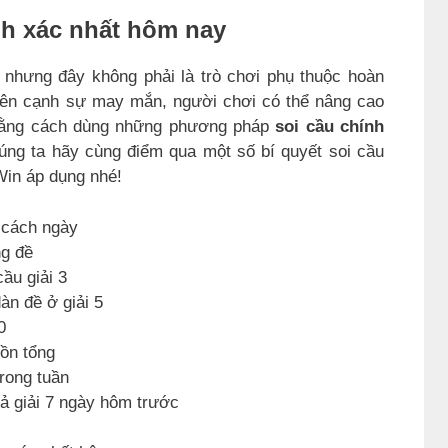
nh xác nhất hôm nay
ế nhưng đây không phải là trò chơi phụ thuộc hoàn
ên cạnh sự may mắn, người chơi có thể nâng cao
 bằng cách dùng những phương pháp
soi cầu chính
ng ta hãy cùng điểm qua một số bí quyết soi cầu
Win áp dụng nhé!
ủ cách ngày
ng đề
cầu giải 3
àn đề ở giải 5
0
ồn tổng
rong tuần
uả giải 7 ngày hôm trước