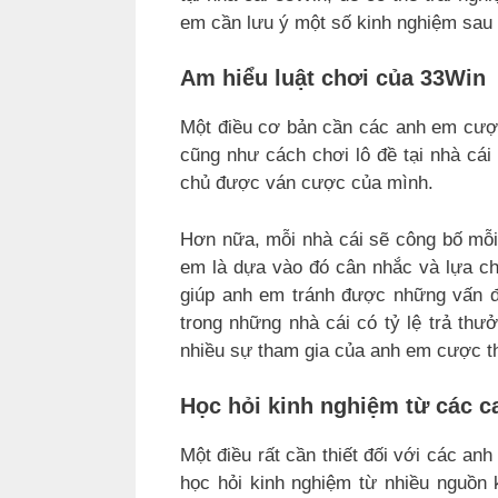
em cần lưu ý một số kinh nghiệm sau
Am hiểu luật chơi của 33Win
Một điều cơ bản cần các anh em cược
cũng như cách chơi lô đề tại nhà cá
chủ được ván cược của mình.
Hơn nữa, mỗi nhà cái sẽ công bố mỗi
em là dựa vào đó cân nhắc và lựa ch
giúp anh em tránh được những vấn đề
trong những nhà cái có tỷ lệ trả thư
nhiều sự tham gia của anh em cược t
Học hỏi kinh nghiệm từ các c
Một điều rất cần thiết đối với các an
học hỏi kinh nghiệm từ nhiều nguồn 