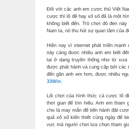
Đối với các anh em cược thủ Việt Na
cược thì lô đề hay xổ số đã là một h
không biết đến. Trò chơi đỏ đen này 
Nam ta, nó thu hút sự quan tâm của đ
Hiện nay vì internet phát triển mạn
này càng được nhiều anh em biết đến 
tại ở dạng truyền thống như từ xưa 
được phát hành và cung cấp bởi các n
đến gần anh em hơn, được nhiều ngườ
33Win
.
Lối chơi của hình thức cá cược lô đ
thơi gian để tìm hiểu. Anh em tham 
cho là may mắn để tiến hành đặt cượ
quả xổ số kiến thiết cùng ngày để b
vực mà người chơi lựa chọn tham gia 