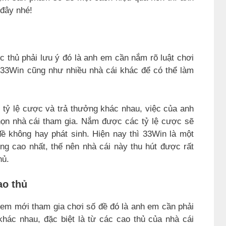
 đây nhé!
 thủ phải lưu ý đó là anh em cần nắm rõ luật chơi
i 33Win cũng như nhiều nhà cái khác để có thể làm
 tỷ lệ cược và trả thưởng khác nhau, việc của anh
ọn nhà cái tham gia. Nắm được các tỷ lệ cược sẽ
 không hay phát sinh. Hiện nay thì 33Win là một
ởng cao nhất, thế nên nhà cái này thu hút được rất
hủ.
ao thủ
h em mới tham gia chơi số đề đó là anh em cần phải
khác nhau, đặc biệt là từ các cao thủ của nhà cái