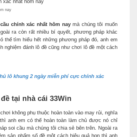
ôm nay
 cầu chính xác nhất hôm nay
mà chúng tôi muốn
oài ra còn rất nhiều bí quyết, phương pháp khác
ó thể tìm hiểu hết những phương pháp đó, anh em
nh nghiệm đánh lô đề cũng như chơi lô đề một cách
hủ lô khung 2 ngày miễn phí cực chính xác
đề tại nhà cái 33Win
 chơi không phụ thuộc hoàn toàn vào may rủi, nghĩa
thì anh em có thể hoàn toàn làm chủ được nó chỉ
 soi cầu mà chúng tôi chia sẻ bên trên. Ngoài ra
hiệm sản phẩm số đề một cách hiệu quả hon thì anh