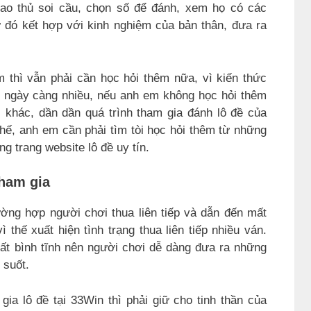
o thủ soi cầu, chọn số để đánh, xem họ có các
ừ đó kết hợp với kinh nghiệm của bản thân, đưa ra
 thì vẫn phải cần học hỏi thêm nữa, vì kiến thức
g, ngày càng nhiều, nếu anh em không học hỏi thêm
i khác, dần dần quá trình tham gia đánh lô đề của
hế, anh em cần phải tìm tòi học hỏi thêm từ những
 trang website lô đề uy tín.
tham gia
ường hợp người chơi thua liên tiếp và dẫn đến mất
 thế xuất hiện tình trạng thua liên tiếp nhiều ván.
mất bình tĩnh nên người chơi dễ dàng đưa ra những
 suốt.
gia lô đề tại 33Win thì phải giữ cho tinh thần của