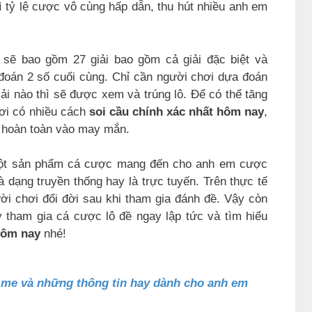
ì tỷ lệ cược vô cùng hấp dẫn, thu hút nhiều anh em
 sẽ bao gồm 27 giải bao gồm cả giải đặc biệt và
đoán 2 số cuối cùng. Chỉ cần người chơi dựa đoán
iải nào thì sẽ được xem và trúng lô. Để có thể tăng
hơi có nhiều cách
soi cầu chính xác nhất hôm nay
,
c hoàn toàn vào may mắn.
 một sản phẩm cá cược mang đến cho anh em cược
là dạng truyền thống hay là trực tuyến. Trên thực tế
ời chơi đổi đời sau khi tham gia đánh đề. Vậy còn
tham gia cá cược lô đề ngay lập tức và tìm hiểu
hôm nay
nhé!
u me và những thông tin hay dành cho anh em