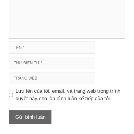
Tên
Thư
điện
tử
Trang
web
Lưu tên của tôi, email, và trang web trong trình
duyệt này cho lần bình luận kế tiếp của tôi.