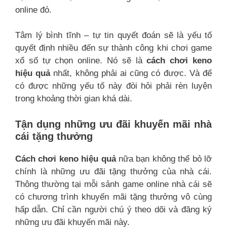
online đó.
Tâm lý bình tĩnh – tự tin quyết đoán sẽ là yếu tố
quyết định nhiều đến sự thành công khi chơi game
xổ số tự chọn online. Nó sẽ là
cách chơi keno
hiệu quả
nhất, không phải ai cũng có được. Và để
có được những yếu tố này đòi hỏi phải rèn luyện
trong khoảng thời gian khá dài.
Tận dụng những ưu đãi khuyến mãi nhà
cái tặng thưởng
Cách chơi keno hiệu quả
nữa bạn không thể bỏ lỡ
chính là những ưu đãi tặng thưởng của nhà cái.
Thông thường tại mỗi sảnh game online nhà cái sẽ
có chương trình khuyến mãi tặng thưởng vô cùng
hấp dẫn. Chỉ cần người chú ý theo dõi và đăng ký
những ưu đãi khuyến mãi này.