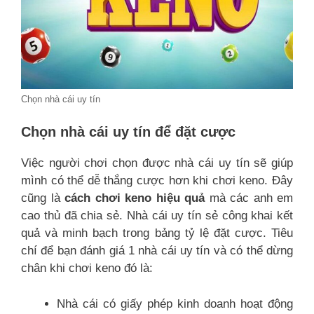
Chọn nhà cái uy tín
Chọn nhà cái uy tín để đặt cược
Việc người chơi chọn được nhà cái uy tín sẽ giúp
mình có thể dễ thắng cược hơn khi chơi keno. Đây
cũng là
cách chơi keno hiệu quả
mà các anh em
cao thủ đã chia sẻ. Nhà cái uy tín sẻ công khai kết
quả và minh bạch trong bảng tỷ lệ đặt cược. Tiêu
chí để bạn đánh giá 1 nhà cái uy tín và có thể dừng
chân khi chơi keno đó là:
Nhà cái có giấy phép kinh doanh hoạt động