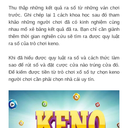
Thu thập những kết quả ra số từ những ván chơi
trước. Ghi chép lại 1 cách khoa học sau đó tham
khảo những người chơi đã có kinh nghiệm cùng
nhau mổ xẻ bảng kết quả đã ra. Bạn chỉ cần giành
thêm thời gian nghiên cứu sẽ tìm ra được quy luật
ra số của trò chơi keno.
Khi đã hiểu được quy luật ra số và cách thức làm
sao để rút số và đặt cược cửa nào trúng cửa đó.
Để kiếm được tiền từ trò chơi xổ số tự chọn keno
người chơi cần phải chọn nhà cái uy tín.