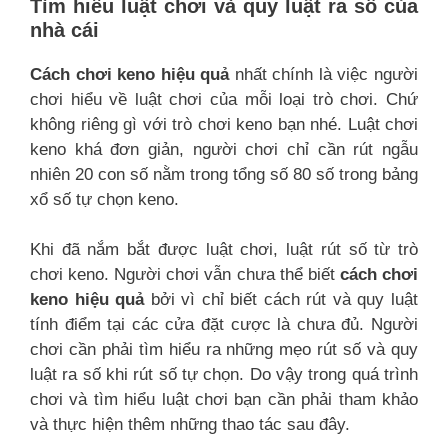
Tìm hiểu luật chơi và quy luật ra số của
nhà cái
Cách chơi keno hiệu quả
nhất chính là việc người
chơi hiểu về luật chơi của mỗi loại trò chơi. Chứ
không riêng gì với trò chơi keno bạn nhé. Luật chơi
keno khá đơn giản, người chơi chỉ cần rút ngẫu
nhiên 20 con số nằm trong tổng số 80 số trong bảng
xổ số tự chọn keno.
Khi đã nắm bắt được luật chơi, luật rút số từ trò
chơi keno. Người chơi vẫn chưa thể biết
cách chơi
keno hiệu quả
bởi vì chỉ biết cách rút và quy luật
tính điểm tại các cửa đặt cược là chưa đủ. Người
chơi cần phải tìm hiểu ra những mẹo rút số và quy
luật ra số khi rút số tự chọn. Do vậy trong quá trình
chơi và tìm hiểu luật chơi bạn cần phải tham khảo
và thực hiện thêm những thao tác sau đây.