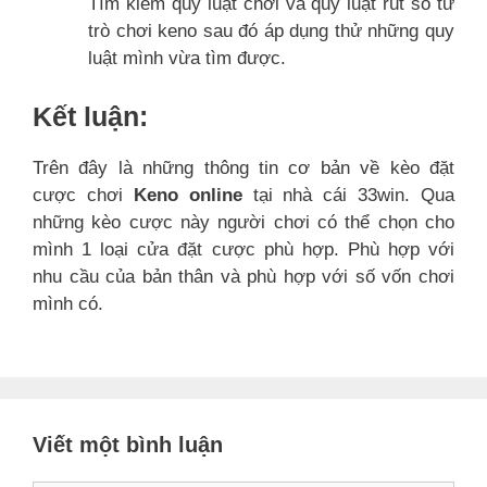
Tìm kiếm quy luật chơi và quy luật rút số từ
trò chơi keno sau đó áp dụng thử những quy
luật mình vừa tìm được.
Kết luận:
Trên đây là những thông tin cơ bản về kèo đặt
cược chơi
Keno online
tại nhà cái 33win. Qua
những kèo cược này người chơi có thể chọn cho
mình 1 loại cửa đặt cược phù hợp. Phù hợp với
nhu cầu của bản thân và phù hợp với số vốn chơi
mình có.
Viết một bình luận