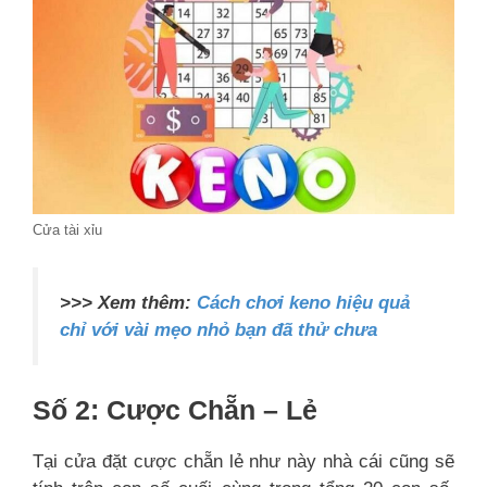
Cửa tài xỉu
>>> Xem thêm:
Cách chơi keno hiệu quả
chỉ với vài mẹo nhỏ bạn đã thử chưa
Số 2: Cược Chẵn – Lẻ
Tại cửa đặt cược chẵn lẻ như này nhà cái cũng sẽ