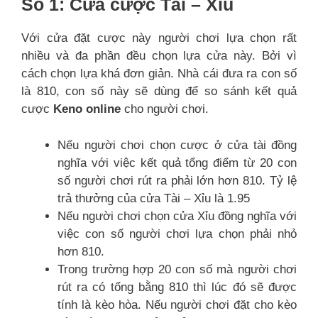
Số 1: Cửa cược Tài – Xỉu
Với cửa đặt cược này người chơi lựa chọn rất
nhiều và đa phần đều chọn lựa cửa này. Bởi vì
cách chọn lựa khá đơn giản. Nhà cái đưa ra con số
là 810, con số này sẽ dùng để so sánh kết quả
cược
Keno online
cho người chơi.
Nếu người chơi chọn cược ở cửa tài đồng
nghĩa với việc kết quả tổng điểm từ 20 con
số người chơi rút ra phải lớn hơn 810. Tỷ lệ
trả thưởng của cửa Tài – Xỉu là 1.95
Nếu người chơi chọn cửa Xỉu đồng nghĩa với
việc con số người chơi lựa chọn phải nhỏ
hơn 810.
Trong trường hợp 20 con số mà người chơi
rút ra có tổng bằng 810 thì lúc đó sẽ được
tính là kèo hòa. Nếu người chơi đặt cho kèo