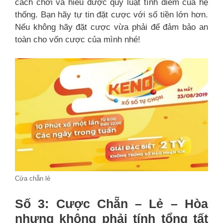
cách chơi và hiểu được quy luật tính điểm của hệ
thống. Bạn hãy tự tin đặt cược với số tiền lớn hơn.
Nếu không hãy đặt cược vừa phải để đảm bảo an
toàn cho vốn cược của mình nhé!
Cửa chẵn lẻ
Số 3: Cược Chẵn – Lẻ – Hòa
nhưng không phải tính tổng tất