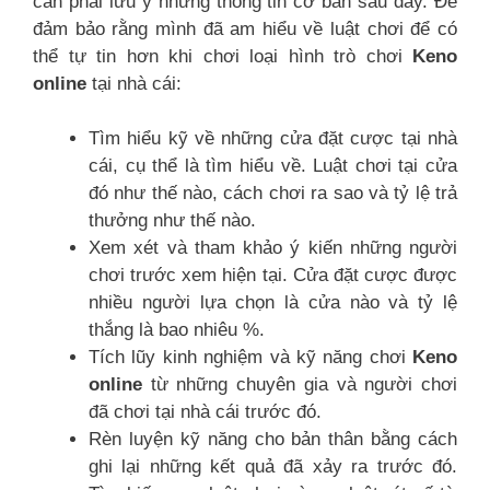
cần phải lưu ý những thông tin cơ bản sau đây. Để
đảm bảo rằng mình đã am hiểu về luật chơi để có
thể tự tin hơn khi chơi loại hình trò chơi
Keno
online
tại nhà cái:
Tìm hiểu kỹ về những cửa đặt cược tại nhà
cái, cụ thể là tìm hiểu về. Luật chơi tại cửa
đó như thế nào, cách chơi ra sao và tỷ lệ trả
thưởng như thế nào.
Xem xét và tham khảo ý kiến những người
chơi trước xem hiện tại. Cửa đặt cược được
nhiều người lựa chọn là cửa nào và tỷ lệ
thắng là bao nhiêu %.
Tích lũy kinh nghiệm và kỹ năng chơi
Keno
online
từ những chuyên gia và người chơi
đã chơi tại nhà cái trước đó.
Rèn luyện kỹ năng cho bản thân bằng cách
ghi lại những kết quả đã xảy ra trước đó.