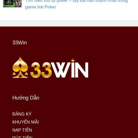
Tìm hiểu thứ tự poker – tay bài nào mạnh nhất trong
game bài Poker
33Win
Hướng Dẫn
ĐĂNG KÝ
KHUYẾN MÃI
NẠP TIỀN
RÚT TIỀN