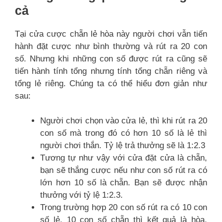
cả
Tại cửa cược chẵn lẻ hòa này người chơi vẫn tiến
hành đặt cược như bình thường và rút ra 20 con
số. Nhưng khi những con số được rút ra cũng sẽ
tiến hành tính tổng nhưng tính tổng chẵn riêng và
tổng lẻ riêng. Chúng ta có thể hiểu đơn giản như
sau:
Người chơi chọn vào cửa lẻ, thì khi rút ra 20
con số mà trong đó có hơn 10 số là lẻ thì
người chơi thắn. Tỷ lệ trả thưởng sẽ là 1:2.3
Tương tự như vậy với cửa đặt cửa là chẵn,
bạn sẽ thắng cược nếu như con số rút ra có
lớn hơn 10 số là chẵn. Bạn sẽ được nhận
thưởng với tỷ lệ 1:2.3.
Trong trường hợp 20 con số rút ra có 10 con
số lẻ, 10 con số chẵn thì kết quả là hòa.