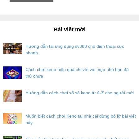
Bài viết mới
Hướng dẫn tải ứng dụng sv388 cho điện thoại cực
nhanh
Cách chơi keno hiệu quả chỉ với vài mẹo nhỏ bạn đã
thử chưa
Hướng dẫn cách chơi xổ số keno từ A-Z cho người mới
Muốn biết cách chơi Keno tại nhà cái đừng bỏ lỡ bài viết
này