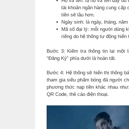
Họ và tên: là họ và tên đầy đủ 
tài khoản ngân hàng cung cấp ch
tiền sẽ lâu hơn.
Ngày sinh: là ngày, tháng, năm
Mã số đại lý: mỗi người dùng kh
riêng do hệ thống tự động hiển 
Bước 3: Kiểm tra thông tin lại một 
“Đăng Ký” phía dưới là hoàn tất.
Bước 4: Hệ thống sẽ hiển thị thông b
tham gia siêu phẩm bóng đá người chơ
phương thức nạp tiền khác nhau như:
QR Code, thẻ cào điện thoại.