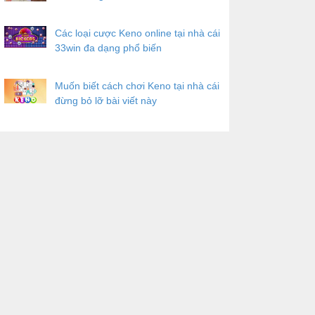
Các loại cược Keno online tại nhà cái
33win đa dạng phổ biến
Muốn biết cách chơi Keno tại nhà cái
đừng bỏ lỡ bài viết này