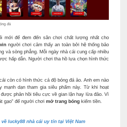
bóng đá
ổi mới để đem đến sân chơi chất lượng nhất cho
win
người chơi cảm thấy an toàn bởi hệ thống bảo
ng và sòng phẳng. Mỗi ngày nhà cái cung cấp nhiều
ược hấp dẫn. Người chơi tha hồ lựa chọn hình thức
cái còn có hình thức cá độ bóng đá ảo. Anh em nào
ãy mạnh dạn tham gia siêu phẩm này. Từ khi hoạt
được phản hồi tiêu cực về gian lận hay lừa đảo. Vì
át gạo” để người chơi
mở trang bóng
kiếm tiền.
về lucky88 nhà cái uy tín tại Việt Nam