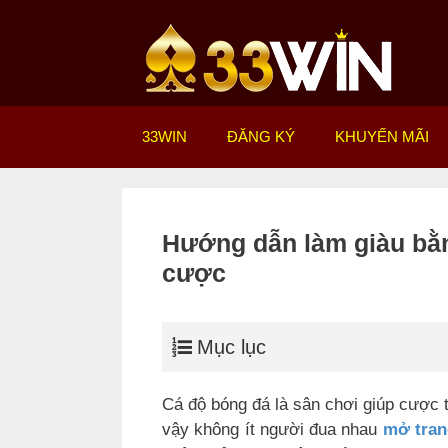
Chuyển
đến
nội
dung
33WIN
ĐĂNG KÝ
KHUYẾN MÃI
Hướng dẫn làm giàu bằ
cược
Mục lục
Cá độ bóng đá là sân chơi giúp cược t
vậy không ít người đua nhau
mở tran